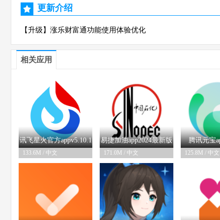
更新介绍
【升级】涨乐财富通功能使用体验优化
相关应用
讯飞星火官方appv5.10.1
易捷加油app2024最新版
腾讯元宝a
133.6M / 中文
171.0M / 中文
125.8M / 中文
06-05
02-26
06
安卓版
v6.0.3安卓版
v2.71