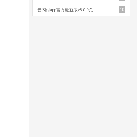
1.4.0.1
10
云闪付app官方最新版v8.0.9免
费版