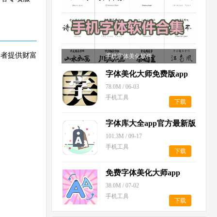
资者提供财富
手机字体美化软件
字体美化大师免费版app
78.0M
/
06-03
手机工具
下载
字体库大全app官方最新版
2025
101.3M
/
09-17
手机工具
下载
免费字体美化大师app
38.0M
/
07-02
手机工具
下载