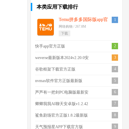
本类应用下载排行
Temu拼多多国际版app官
1
方下载最新版v2.61.0
网络购物 / 267.8M
下载
2
快手app官方正版
v14.5.10.48350安卓版
3
weverse最新版本2024v2.20.0安
卓版
4
谷歌框架下载官方正版
v24.32.33 (040400-662265838)
5
nvmax软件官方正版最新版
v7.1.6 安卓版
6
芦芦有一把剑PC电脑版最新安
卓版v1.0 最新版
7
卿卿我我AI聊天安卓版v1.2.42
最新版
8
鲨鱼剧场官方正版1.8.2最新版
9
天气预报星APP下载官方版