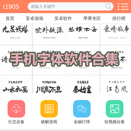
r1905
首页
安卓游戏
安卓软件
苹果专区
排行榜
社交必备
破解游戏
金融行情
短视频合集