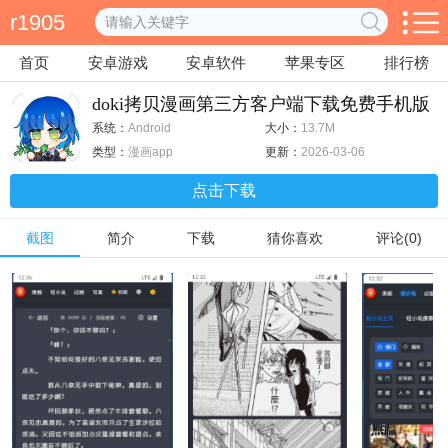
r1905
首页
安卓游戏
安卓软件
苹果专区
排行榜
doki拷贝漫画第三方客户端下载免费手机版
1.0
系统：
Android
大小：
13.7M
类型：
漫画app
更新：
2026-03-06
点击下载
截图
简介
下载
猜你喜欢
评论(0)