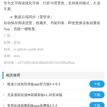
专为文字阅读优化字体、行距与背景色，支持夜间模式，久读
不累。
🔹 数据云端同步（需登录）
自动保存阅读进度、收藏夹、书架列表，即使更换设备或重装
App，也能一键恢复。
厂商：
官网：
暂无
包名：
io.github.caolib.doki
名称：
doki
MD5值：
a971f0923b9c86d344f67d104f5e89ac
相关推荐
呱漫小说免登录版app官方版5.4.8.3
下载
无染漫画追漫神器最新版v1.30安卓版
下载
零界绘漫画重制版app免费版2.0.2
下载