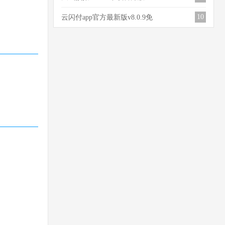
1.4.0.1
10
云闪付app官方最新版v8.0.9免
费版
。