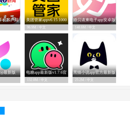
虾淘手机客户端
美团管家appv6.15.1000
婚贝请柬电子app安卓版
96.9M / 中文
148.6M / 中文
-05
03-16
06-03
.4安卓版
安卓版
4.41.0官方版
pp最新版
电糖app最新版v1.7.6官
黑猫小说app官方最新版
132.0M / 中文
25.2M / 中文
-05
06-03
11-14
.7安卓版
方版
v1.0.0安卓版