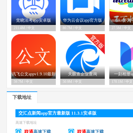
觉晓法考app安卓版
华为云会议app官方版
mitako
211.4M / 中文
80.7M / 中文
27.5M / 中文
03-05
06-03
03
v4.53.1最新版
v12.4.5安卓版
app1.2
讯飞公文appv1.9.10最新
天眼查企业查询
一刻相册a
59.7M / 中文
50.9M / 中文
170.1M / 中文
03-05
06-03
03
版
appv16.5.21安卓版
v6.27
下载地址
交汇点新闻app官方最新版 11.3.1安卓版
高速下载地址
联通
高速下载
联通
高速下载