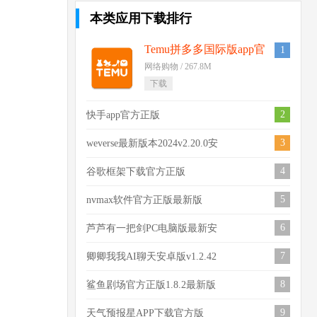
本类应用下载排行
Temu拼多多国际版app官
1
方下载最新版v2.61.0
网络购物 / 267.8M
下载
2
快手app官方正版
v14.5.10.48350安卓版
3
weverse最新版本2024v2.20.0安
卓版
4
谷歌框架下载官方正版
v24.32.33 (040400-662265838)
5
nvmax软件官方正版最新版
v7.1.6 安卓版
6
芦芦有一把剑PC电脑版最新安
卓版v1.0 最新版
7
卿卿我我AI聊天安卓版v1.2.42
最新版
8
鲨鱼剧场官方正版1.8.2最新版
9
天气预报星APP下载官方版